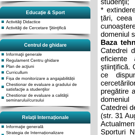
studenţii;
* extindere
Educaţie & Sport
țări, ceea
Activităţi Didactice
cunoașter
Activităţi de Cercetare Ştiinţifică
domeniul se
Baza tehn
Centrul de ghidare
Catedrei d
Informaţii generale
eficiente
Regulament Centru ghidare
ştiinţifică
Plan de acţiuni
Curricullum
ce dispu
Fișa de monitorizare a angajabilității
cercetăril
Chestionar de evaluare a gradului de
satisfacţie a studenţilor
pregătire 
Chestionar de evaluare a calităţii
domeniul 
seminarului/cursului
Catedrei d
(str. 31 Au
Relaţii Internaţionale
Actualmen
Informaţie generală
Sporturi N
Strategia de Internaționalizare