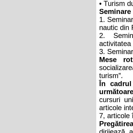
• Turism du
Seminare ș
1. Seminaru
nautic din
2. Semina
activitate
3. Seminar 
Mese rot
socializar
turism”.
În cadrul
următoarel
cursuri un
articole in
7, articole 
Pregătire
dirijează 