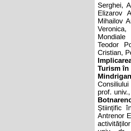
Serghei, A
Elizarov 
Mihailov 
Veronica,
Mondiale 
Teodor Po
Cristian, 
Implicare
Turism în d
Mindrigan
Consiliul
prof. univ.
Botnaren
Științific
Antrenor E
activitățil