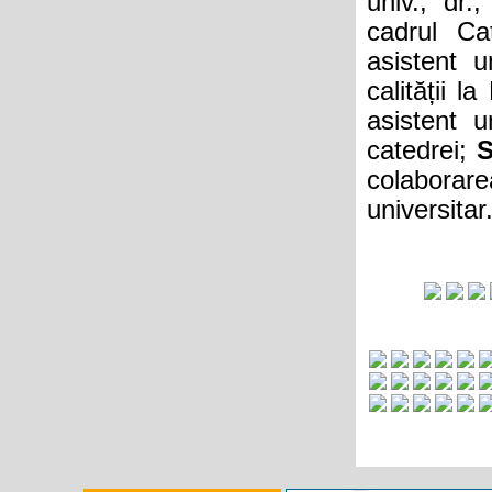
univ., dr.
cadrul Ca
asistent u
calității 
asistent u
catedrei;
S
colaborare
universitar