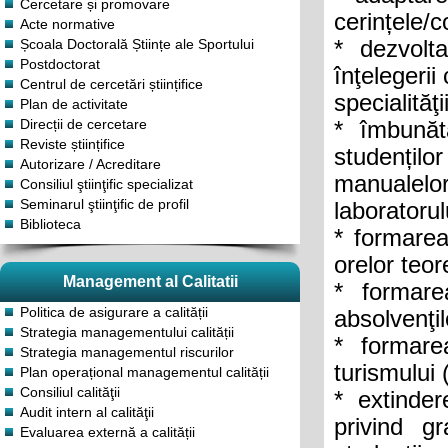
Cercetare și promovare
cerințele/c
Acte normative
Școala Doctorală Științe ale Sportului
* dezvolt
Postdoctorat
înţelegerii
Centrul de cercetări științifice
specialităţii
Plan de activitate
Direcții de cercetare
* îmbunătă
Reviste științifice
studențil
Autorizare / Acreditare
manualelor,
Consiliul ştiinţific specializat
Seminarul ştiinţific de profil
laboratoru
Biblioteca
* formarea
orelor teor
Management al Calitatii
* formarea
Politica de asigurare a calității
absolvenţil
Strategia managementului calității
* formare
Strategia managementul riscurilor
turismului 
Plan operațional managementul calității
Consiliul calităţii
* extinder
Audit intern al calităţii
privind gr
Evaluarea externă a calității