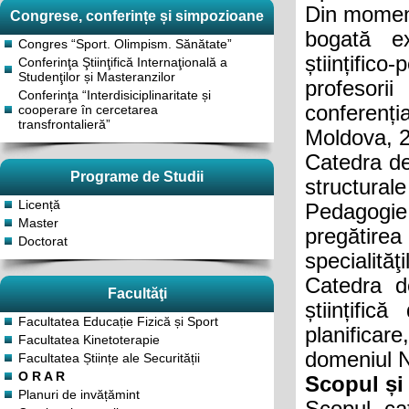
Din moment
Congrese, conferințe și simpozioane
bogată ex
Congres “Sport. Olimpism. Sănătate”
științifico
Conferinţa Ştiinţifică Internaţională a
Studenţilor și Masteranzilor
profesori
Conferinţa “Interdisiciplinaritate și
conferenț
cooperare în cercetarea
transfrontalieră”
Moldova, 2
Catedra de
Programe de Studii
structurale
Licență
Pedagogie
Master
pregătirea
Doctorat
specialităţ
Catedra d
Facultăţi
științific
Facultatea Educație Fizică și Sport
planificar
Facultatea Kinetoterapie
domeniul Na
Facultatea Științe ale Securității
O R A R
Scopul și 
Planuri de invățămint