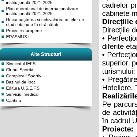
instituţională 2021-2025
cadrelor p
Plan operational de internaționalizare
cabinete m
instituțională 2021-2025
Recunoașterea și echivalarea actelor de
Direcțiile 
studii obținute în străinătate
Direcţiile 
Proiecte europene
ERASMUS+
• Perfecţi
diferite et
• Perfecţio
Alte Structuri
superior p
Sindicatul IEFS
Clubul Sportiv
turismului;
Complexul Sportiv
• Pregătire
Bazinul de Înot
Hoteliere,
Editura U.S.E.F.S.
Serviciul medical
Realizăril
Cantina
Pe parcursu
de activită
în cadrul
Proiecte: