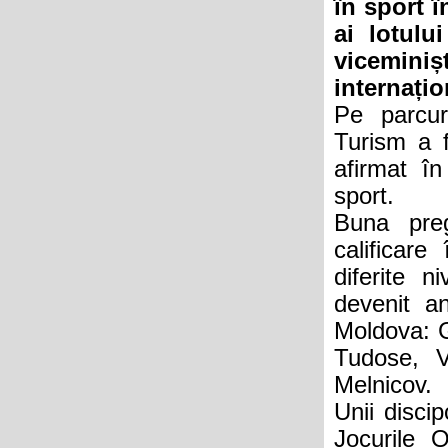
în sport î
ai lotului
vicemini
internațio
Pe parcurs
Turism a f
afirmat în
sport.
Buna preg
calificare
diferite n
devenit an
Moldova: G
Tudose, V
Melnicov.
Unii discip
Jocurile O