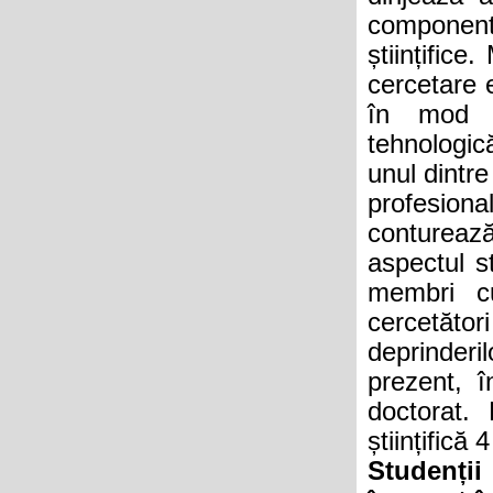
componentă 
științifice
cercetare 
în mod ec
tehnologic
unul dintre 
profesiona
conturează
aspectul st
membri cu 
cercetător
deprinder
prezent, 
doctorat. 
științifică 
Studenții