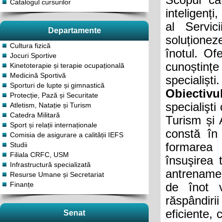
Scopul cat
Catalogul cursurilor
inteligenț
al Servic
Departamente
soluțione
Cultura fizică
înotul. Of
Jocuri Sportive
cunoștinț
Kinetoterapie și terapie ocupațională
Medicină Sportivă
specialiști.
Sporturi de lupte și gimnastică
Obiectivu
Protecție, Pază și Securitate
specialişti 
Atletism, Natație și Turism
Catedra Militară
Turism și 
Sport și relații internaționale
constă în 
Comisia de asigurare a calității IEFS
Studii
formarea 
Filiala CRFC, USM
însuşirea t
Infrastructură specializată
antrenament
Resurse Umane și Secretariat
Finanțe
de înot v
răspândirii
eficiente, 
Senat