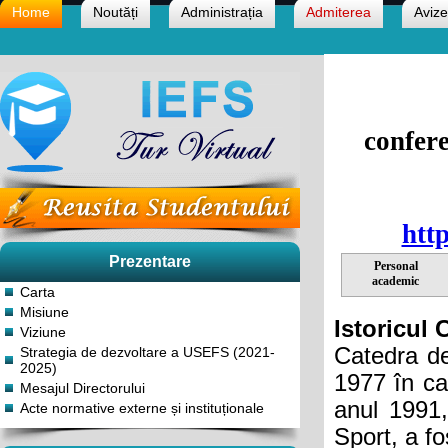
Home
Noutăți
Administrația
Admiterea
Avize
confere
htt
Prezentare
Personal
academic
Carta
Misiune
Istoricul 
Viziune
Catedra de
Strategia de dezvoltare a USEFS (2021-
2025)
1977 în ca
Mesajul Directorului
anul 1991,
Acte normative externe și instituționale
Sport, a f