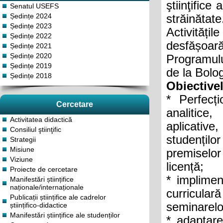
ştiinţifice
Senatul USEFS
Ședințe 2024
străinătate
Ședințe 2023
Activităț
Ședințe 2022
desfășoar
Ședințe 2021
Ședințe 2020
Programulu
Ședințe 2019
de la Bolo
Ședințe 2018
Obiectivel
* Perfecț
Cercetare
analitice,
Activitatea didactică
aplicative
Consiliul ştiinţific
studenților
Strategii
Misiune
premiselor
Viziune
licență;
Proiecte de cercetare
* implimen
Manifestări științifice
naționale/internaționale
curriculară
Publicații științifice ale cadrelor
seminarelor
științifico-didactice
Manifestări științifice ale studenților
* adaptare