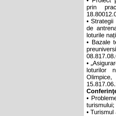
• Proiect p
prin pra
18.80012.
• Strategi
de antrena
loturile na
• Bazale t
preuniver
08.817.08
• „Asigura
loturilor
Olimpice,
15.817.06
Conferinţe
• Probleme 
turismului;
• Turismul 