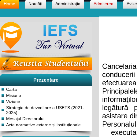
Home
Noutăți
Administrația
Admiterea
Avize
Cancelari
conducerii
Prezentare
efectuarea 
Carta
Principale
Misiune
informaţilo
Viziune
legătură 
Strategia de dezvoltare a USEFS (2021-
2025)
asistare d
Mesajul Directorului
Personalul
Acte normative externe și instituționale
- executa