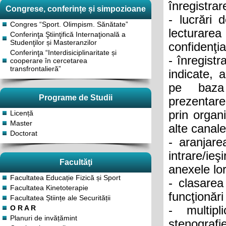
înregistrar
Congrese, conferințe și simpozioane
- lucrări 
Congres “Sport. Olimpism. Sănătate”
lecturar
Conferinţa Ştiinţifică Internaţională a
Studenţilor și Masteranzilor
confidenţia
Conferinţa “Interdisiciplinaritate și
- înregistr
cooperare în cercetarea
transfrontalieră”
indicate, 
pe baza d
Programe de Studii
prezentare
prin organ
Licență
Master
alte canale
Doctorat
- aranjare
intrare/i
Facultăţi
anexele lor
Facultatea Educație Fizică și Sport
- clasarea
Facultatea Kinetoterapie
funcţionări
Facultatea Științe ale Securității
O R A R
- multipli
Planuri de invățămint
stenografie