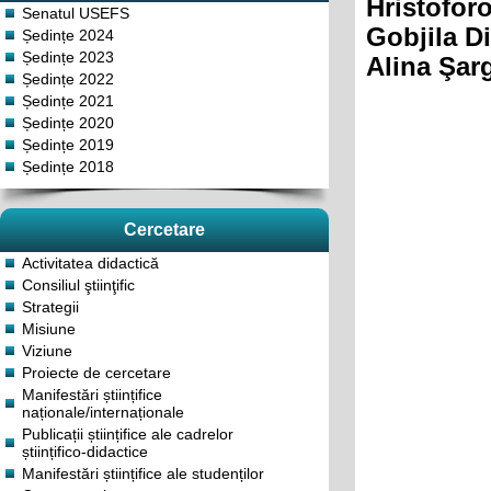
Hristoforo
Senatul USEFS
Gobjila D
Ședințe 2024
Ședințe 2023
Alina Şar
Ședințe 2022
Ședințe 2021
Ședințe 2020
Ședințe 2019
Ședințe 2018
Cercetare
Activitatea didactică
Consiliul ştiinţific
Strategii
Misiune
Viziune
Proiecte de cercetare
Manifestări științifice
naționale/internaționale
Publicații științifice ale cadrelor
științifico-didactice
Manifestări științifice ale studenților