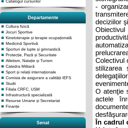
Catalogul cursurilor
- organiza
transmiter
Departamente
deciziilor ş
Cultura fizică
Obiectivul
Jocuri Sportive
productivi
Kinetoterapie și terapie ocupațională
Medicină Sportivă
automatiz
Sporturi de lupte și gimnastică
prelucrare
Protecție, Pază și Securitate
Colectivul
Atletism, Natație și Turism
Catedra Militară
stilizarea
Sport și relații internaționale
delegaţii
Comisia de asigurare a calității IEFS
evenimente
Studii
Filiala CRFC, USM
O atenţie s
Infrastructură specializată
actele înre
Resurse Umane și Secretariat
documente
Finanțe
desfăşurar
În cadrul
Senat