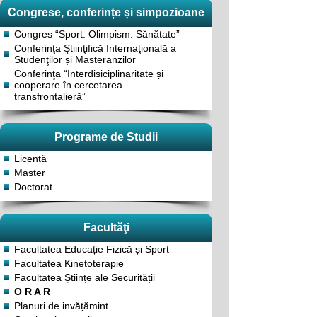
Congrese, conferințe și simpozioane
Congres “Sport. Olimpism. Sănătate”
Conferinţa Ştiinţifică Internaţională a
Studenţilor și Masteranzilor
Conferinţa “Interdisiciplinaritate și
cooperare în cercetarea
transfrontalieră”
Programe de Studii
Licență
Master
Doctorat
Facultăţi
Facultatea Educație Fizică și Sport
Facultatea Kinetoterapie
Facultatea Științe ale Securității
O R A R
Planuri de invățămint