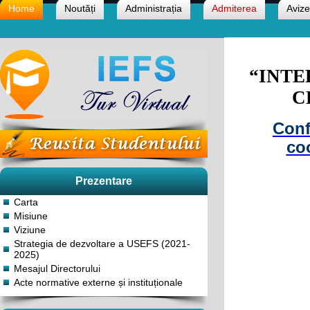
Home
Noutăți
Administrația
Admiterea
Avize
“INTE
C
Confe
coo
Prezentare
Carta
Misiune
Viziune
Strategia de dezvoltare a USEFS (2021-
2025)
Mesajul Directorului
Acte normative externe și instituționale