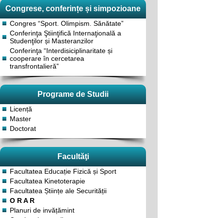
Congrese, conferințe și simpozioane
Congres “Sport. Olimpism. Sănătate”
Conferinţa Ştiinţifică Internaţională a
Studenţilor și Masteranzilor
Conferinţa “Interdisiciplinaritate și
cooperare în cercetarea
transfrontalieră”
Programe de Studii
Licență
Master
Doctorat
Facultăţi
Facultatea Educație Fizică și Sport
Facultatea Kinetoterapie
Facultatea Științe ale Securității
O R A R
Planuri de invățămint