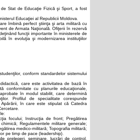
i de Stat de Educaţie Fizică şi Sport, a fost
inisterul Educaţiei al Republicii Moldova.
care îmbină perfect ştiinţa şi arta militară cu
vent de Armata Naţională. Ofiţerii în rezervă
eţinând funcţii importante în ministerele de
lă în evoluţia şi modernizarea instituţiilor
a studenţilor, conform standardelor sistemului
 didactică, care este activitatea de bază în
ctă conformitate cu planurile educaţionale,
 aprobate în modul stabilit, care determină
nţilor. Profilul de specialitate corespunde
l Apărării, în care este stipulat că Catedra
Cercetare.
le:
ţia focului; Instrucţia de front; Pregătirea
i chimică; Regulamentele militare generale;
regătirea medico-militară; Topografia militară;
lor pe timp de pace (leadership).
e prelegeri, seminare, lucrări de control,