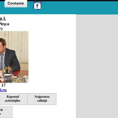
Contacte
ARĂ
Pleşca
r)
4 17
l.ru
Raportul
Asigurarea
activităţilor
calităţii
rie
o