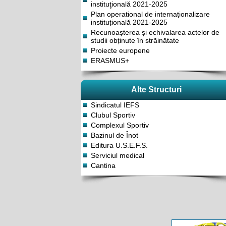
instituţională 2021-2025
Plan operational de internaționalizare
instituțională 2021-2025
Recunoașterea și echivalarea actelor de
studii obținute în străinătate
Proiecte europene
ERASMUS+
Alte Structuri
Sindicatul IEFS
Clubul Sportiv
Complexul Sportiv
Bazinul de Înot
Editura U.S.E.F.S.
Serviciul medical
Cantina