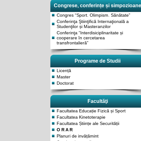
Congrese, conferințe și simpozioan
Congres “Sport. Olimpism. Sănătate”
Conferinţa Ştiinţifică Internaţională a
Studenţilor și Masteranzilor
Conferinţa “Interdisiciplinaritate și
cooperare în cercetarea
transfrontalieră”
Programe de Studii
Licență
Master
Doctorat
Facultăţi
Facultatea Educație Fizică și Sport
Facultatea Kinetoterapie
Facultatea Științe ale Securității
O R A R
Planuri de invățămint