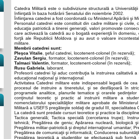
e
Catedra Militară este o subdiviziune structurală a Universităţi
înfiinţată în baza hotărârii Senatului din noiembrie 2002.
Înfiinţarea catedrei a fost coordonată cu Ministerul Apărării şi M
Personalul catedrei este constituit din cadre militare şi civile, 
educaţia patriotică a tinerei generaţii, valori promovate consec
care activează la catedră au o bogată experienţă în domeniu, d
forţă ale Republicii Moldova şi au avut o valoare incontestabi
militare.
Membrii catedrei sunt:
Pleşca Vitalie
, şeful catedrei, locotenent-colonel (în rezervă);
Zavulan Sergiu
, formator, locotenent-colonel (în rezervă);
Talmaci Valentin
, formator, locotenent-colonel (în rezervă);
Rusu Gabriela
, laborant.
Profesorii catedrei îşi aduc contribuţia la instruirea calitativă 
educaţional naţional şi internaţional.
Activitatea Catedrei militare este indispensabil legată de cea
procesul de instruire a tineretului, şi se desfăşoară în stri
programele analitice, planurile tematice şi orarele şedinţelor
conţinutul teoretic şi practic al instruirii militare a stude
nomenclatorului specialităţilor militare aprobate de Ministeru
Militară a USEFS pregăteşte soldaţi de gradul III, specialitatea 
La catedră sunt predate cursuri teoretice şi practice la discipline
Tactica generală; Tactica specială (cercetarea trupe); Instruc
tehnică; Pregătirea de geniu; Apărarea nucleară, biologică ş
Pregătirea militar-patriotică şi dreptul internaţional umanitar; P
Pregătirea de comunicaţii şi informatică; Conducerea subunităţi
Pregătirea teoretică a studenţilor se efectuează sub formă d