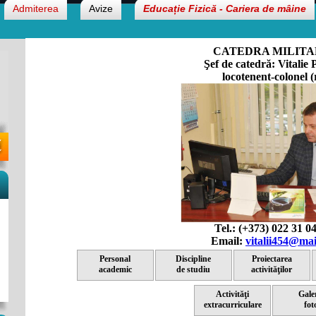
Admiterea
Avize
Educație Fizică - Cariera de mâine
CATEDRA MILIT
Şef de catedră: Vitalie 
locotenent-colonel (
Tel.: (+373) 022 31 0
Email:
vitalii454@mai
Personal
Discipline
Proiectarea
academic
de studiu
activităţilor
Activităţi
Gale
extracurriculare
fot