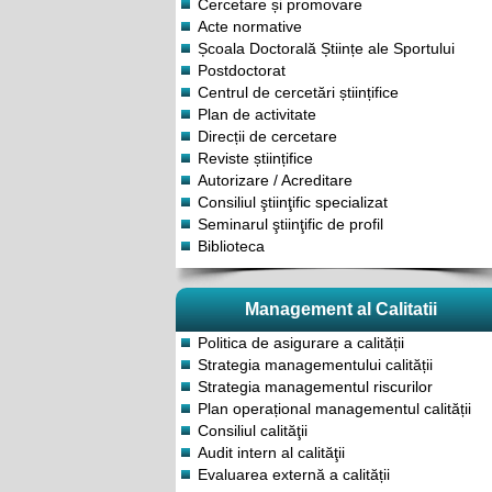
Cercetare și promovare
Acte normative
Școala Doctorală Științe ale Sportului
Postdoctorat
Centrul de cercetări științifice
Plan de activitate
Direcții de cercetare
Reviste științifice
Autorizare / Acreditare
Consiliul ştiinţific specializat
Seminarul ştiinţific de profil
Biblioteca
Management al Calitatii
Politica de asigurare a calității
Strategia managementului calității
Strategia managementul riscurilor
Plan operațional managementul calității
Consiliul calităţii
Audit intern al calităţii
Evaluarea externă a calității