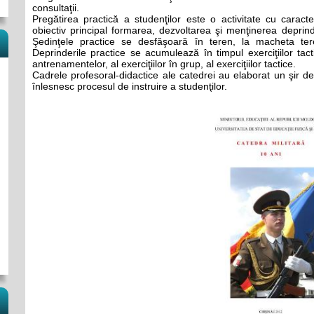
consultaţii.
Pregătirea practică a studenţilor este o activitate cu caracte
obiectiv principal formarea, dezvoltarea şi menţinerea deprin
Şedinţele practice se desfăşoară în teren, la macheta teren
Deprinderile practice se acumulează în timpul exerciţiilor tac
antrenamentelor, al exerciţiilor în grup, al exerciţiilor tactice.
Cadrele profesoral-didactice ale catedrei au elaborat un şir de
înlesnesc procesul de instruire a studenţilor.