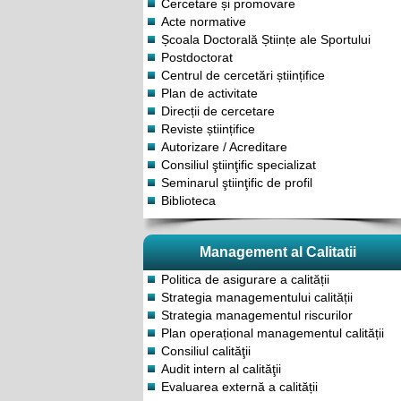
Cercetare și promovare
Acte normative
Școala Doctorală Științe ale Sportului
Postdoctorat
Centrul de cercetări științifice
Plan de activitate
Direcții de cercetare
Reviste științifice
Autorizare / Acreditare
Consiliul ştiinţific specializat
Seminarul ştiinţific de profil
Biblioteca
Management al Calitatii
Politica de asigurare a calității
Strategia managementului calității
Strategia managementul riscurilor
Plan operațional managementul calității
Consiliul calităţii
Audit intern al calităţii
Evaluarea externă a calității