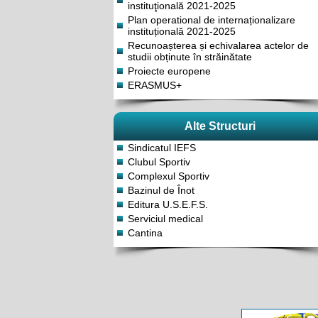
instituţională 2021-2025
Plan operational de internaționalizare
instituțională 2021-2025
Recunoașterea și echivalarea actelor de
studii obținute în străinătate
Proiecte europene
ERASMUS+
Alte Structuri
Sindicatul IEFS
Clubul Sportiv
Complexul Sportiv
Bazinul de Înot
Editura U.S.E.F.S.
Serviciul medical
Cantina