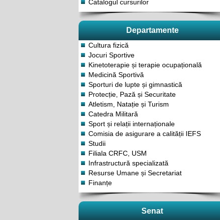
Catalogul cursurilor
Departamente
Cultura fizică
Jocuri Sportive
Kinetoterapie și terapie ocupațională
Medicină Sportivă
Sporturi de lupte și gimnastică
Protecție, Pază și Securitate
Atletism, Natație și Turism
Catedra Militară
Sport și relații internaționale
Comisia de asigurare a calității IEFS
Studii
Filiala CRFC, USM
Infrastructură specializată
Resurse Umane și Secretariat
Finanțe
Senat