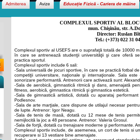
Admiterea
Avize
Educație Fizică - Cariera de mâine
COMPLEXUL SPORTIV AL BLOC
mun. Chişinău, str. A.D
Director: Ruslan Bî
Tel.: (+373) 022 31 0
Complexul sportiv al USEFS are o suprafaţă totală de 10000 m2 s
în care se antrenează studenţii universităţii şi care oferă ser
practica sportul.
Complexul sportiv include 6 sali:
-Sala universală de jocuri sportive, în care se practică fotbal de
competiţii universitare, naţionale şi internaţionale. Sala es
sonorizare performantă. Antrenorii care activează sunt: Alexand
-Sala de aerobică, gimnastică ritmică şi dans, amenajată pe
fitness, aerobică, gimnastica ritmică şi gimnastica estetică.
-Sala de gimnastică artistică, dotată cu aparataj performan
Podlesnov.
-Sala de arte marţiale, care dispune de utilajul necesar pent
de lupte. Antrenor: Igor Neagu.
-Sala de tenis de masă, dotată cu 12 mese de tenis permite 
nemijlocită la joc a 48 persoane. Antrenor: Valeria Grosul.
-Sala de forţă, dotată cu trenajoare moderne şi performante. Ant
Complexul sportiv include, de asemenea, un cort de tenis si un 
recuperare si 13 vestiare bine amenajate.