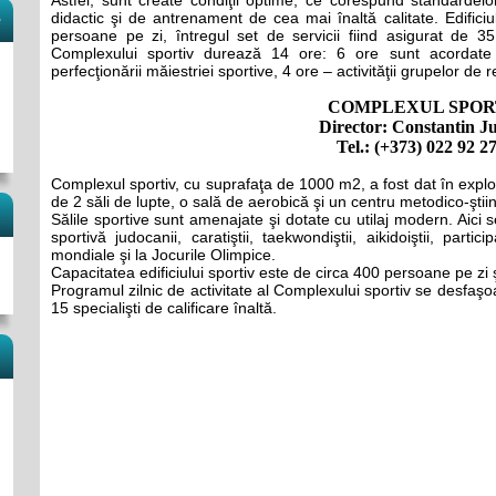
Astfel, sunt create condiţii optime, ce corespund standardelo
didactic şi de antrenament de cea mai înaltă calitate. Edific
e
persoane pe zi, întregul set de servicii fiind asigurat de 35 
Complexului sportiv durează 14 ore: 6 ore sunt acordate d
perfecţionării măiestriei sportive, 4 ore – activităţii grupelor de
COMPLEXUL SPOR
Director: Constantin J
Tel.: (+373) 022 92 2
Complexul sportiv, cu suprafaţa de 1000 m2, a fost dat în expl
de 2 săli de lupte, o sală de aerobică şi un centru metodico-ştiin
Sălile sportive sunt amenajate şi dotate cu utilaj modern. Aici 
sportivă judocanii, caratiştii, taekwondiştii, aikidoiştii, part
mondiale şi la Jocurile Olimpice.
Capacitatea edificiului sportiv este de circa 400 persoane pe zi ş
Programul zilnic de activitate al Complexului sportiv se desfaşoar
15 specialişti de calificare înaltă.