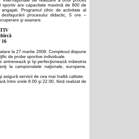
r internaţionale de realizare a unui proces
iul sportiv are capacitate maximă de 800 de
angajati. Programul zilnic de activitate al
esfaşurării procesului didactic, 5 ore –
 recuperare şi asanare.
TIV
ubîrcă
7 16
oatare la 27 martie 2008. Complexul dispune
ţific de probe sportive individuale.
se antrenează şi îşi perfecţionează măiestria
icipanţi la campionatele naţionale, europene,
i asigură servicii de cea mai înaltă calitate.
ă între orele 8.00 şi 22.00, fiind realizat de