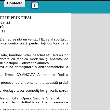
Contacte
ULUI PRINCIPAL
oga, 22
tcă
4 31
i reprezintă un veritabil lăcaş al sportului,
vicii contra plată pentru toţi doritorii de a
 sală, handbal, volei, baschet etc. Aici au loc
te dotată cu tehnică modernă şi aparataj de
ru Sestopal, Constantin Jubîrcă.
ntru buna desfăşurare a antrenamentelor la
t al firmei „GYMNOVA”. Antrenoare: Rodica
ru procesul de antrenament la această probă
desfaşurarea competiţiilor şi participarea
renori: Lilian Oprea, Serghei Stratulat.
teren de minifotbal la aer liber, o sauna de