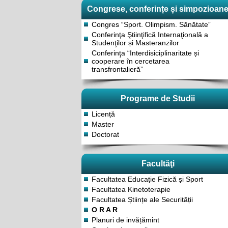
Congrese, conferințe și simpozioan
Congres “Sport. Olimpism. Sănătate”
Conferinţa Ştiinţifică Internaţională a
Studenţilor și Masteranzilor
Conferinţa “Interdisiciplinaritate și
cooperare în cercetarea
transfrontalieră”
Programe de Studii
Licență
Master
Doctorat
Facultăţi
Facultatea Educație Fizică și Sport
Facultatea Kinetoterapie
Facultatea Științe ale Securității
O R A R
Planuri de invățămint